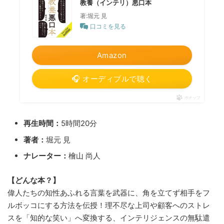
教養（インテリ）悪口本
著:堀元 見
口コミを見る
Amazon
🎧 オーディブルで聴く
ポチップ
再生時間：
5時間20分
著者：
堀元 見
ナレーター：
檜山 尚人
【どんな本？】
偉人たちの知性あふれる言葉を武器に、角を立てず相手をフ
ルボッコにする方法を伝授！理不尽な上司や顧客へのストレ
スを「知的な笑い」へ変換する、インテリジェンスの無駄遣