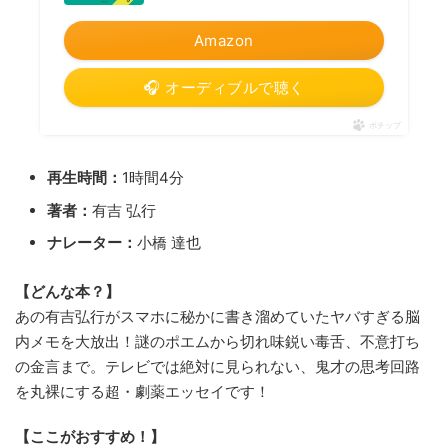
Amazon
🎧 オーディブルで聴く
ポチップ
再生時間：
1時間4分
著者：
有吉 弘行
ナレーター：
小橋 達也
【どんな本？】
あの有吉弘行がスマホに秘かに書き溜めていたヤバすぎる脳
内メモを大放出！謎のポエムから切れ味鋭い毒舌、不意打ち
の金言まで。テレビでは絶対に見られない、鬼才の思考回路
を丸裸にする超・劇薬エッセイです！
【ここがおすすめ！】