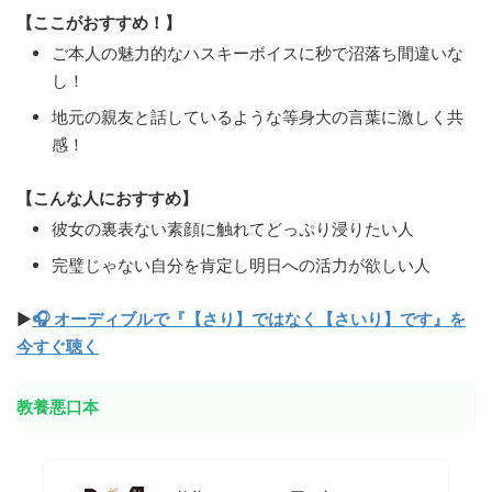
【ここがおすすめ！】
ご本人の魅力的なハスキーボイスに秒で沼落ち間違いな
し！
地元の親友と話しているような等身大の言葉に激しく共
感！
【こんな人におすすめ】
彼女の裏表ない素顔に触れてどっぷり浸りたい人
完璧じゃない自分を肯定し明日への活力が欲しい人
▶
🎧 オーディブルで『【さり】ではなく【さいり】です』を
今すぐ聴く
教養悪口本