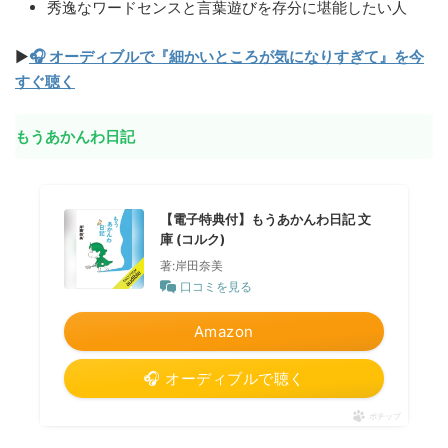
秀逸なワードセンスと言葉遊びを存分に堪能したい人
▶
🎧 オーディブルで『細かいところが気になりすぎて』を今
すぐ聴く
もうあかんわ日記
【電子特典付】もうあかんわ日記 文
庫 (コルク)
著:岸田奈美
口コミを見る
Amazon
🎧 オーディブルで聴く
ポチップ