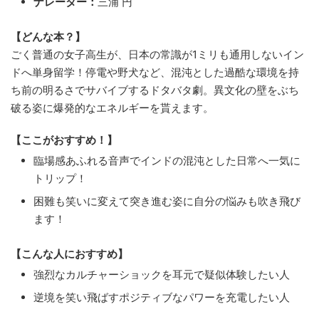
ナレーター：
三浦 円
【どんな本？】
ごく普通の女子高生が、日本の常識が1ミリも通用しないイン
ドへ単身留学！停電や野犬など、混沌とした過酷な環境を持
ち前の明るさでサバイブするドタバタ劇。異文化の壁をぶち
破る姿に爆発的なエネルギーを貰えます。
【ここがおすすめ！】
臨場感あふれる音声でインドの混沌とした日常へ一気に
トリップ！
困難も笑いに変えて突き進む姿に自分の悩みも吹き飛び
ます！
【こんな人におすすめ】
強烈なカルチャーショックを耳元で疑似体験したい人
逆境を笑い飛ばすポジティブなパワーを充電したい人