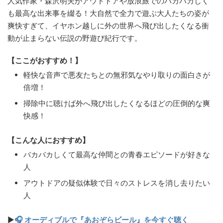
人気作家・森沢明夫がアウトドアや放浪旅でのバカバカしく
も最高な出来事を綴る！大自然で全力で遊ぶ大人たちの姿が
爽快すぎて、イヤホン越しに外の世界へ飛び出したくなる衝
動が止まらない伝説の野遊び紀行です。
【ここがおすすめ！】
軽快な音声で悪友たちとの無邪気なやり取りの面白さが
倍増！
掃除中に聴けば外へ飛び出したくなるほどの圧倒的な爽
快感！
【こんな人におすすめ】
バカバカしくて最高な仲間との青春エピソードが好きな
人
アウトドアの疑似体験で日々のストレスを消し去りたい
人
▶
🎧 オーディブルで『あおぞらビール』を今すぐ聴く