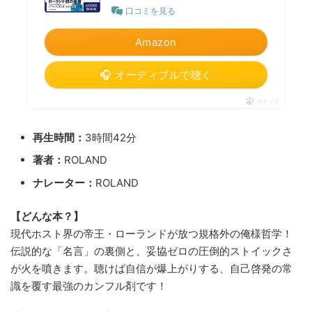
口コミを見る
Amazon
🎧 オーディブルで聴く
ポチップ
再生時間：
3時間42分
著者：
ROLAND
ナレーター：
ROLAND
【どんな本？】
現代ホスト界の帝王・ローランドが放つ規格外の俺様哲学！
伝説的な「名言」の裏側と、妥協ゼロの圧倒的ストイックさ
が火を噴きます。聴けば自信が爆上がりする、自己啓発の常
識を覆す最強のカンフル剤です！