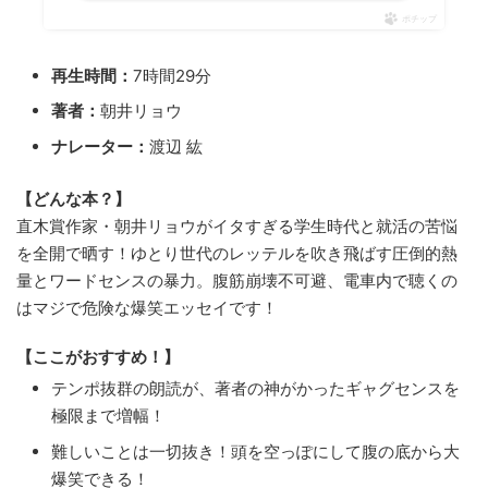
ポチップ
再生時間：
7時間29分
著者：
朝井リョウ
ナレーター：
渡辺 紘
【どんな本？】
直木賞作家・朝井リョウがイタすぎる学生時代と就活の苦悩
を全開で晒す！ゆとり世代のレッテルを吹き飛ばす圧倒的熱
量とワードセンスの暴力。腹筋崩壊不可避、電車内で聴くの
はマジで危険な爆笑エッセイです！
【ここがおすすめ！】
テンポ抜群の朗読が、著者の神がかったギャグセンスを
極限まで増幅！
難しいことは一切抜き！頭を空っぽにして腹の底から大
爆笑できる！