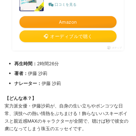
口コミを見る
Amazon
🎧 オーディブルで聴く
ポチップ
再生時間：
2時間26分
著者：
伊藤 沙莉
ナレーター：
伊藤 沙莉
【どんな本？】
実力派女優・伊藤沙莉が、自身の生い立ちやポンコツな日
常、演技への熱い情熱をぶちまける！飾らないハスキーボイ
スと親近感MAXのキャラクターが全開で、聴けば秒で彼女の
虜になってしまう珠玉のエッセイです。