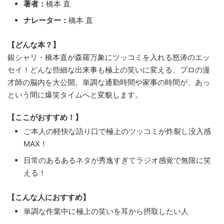
著者：
橋本 直
ナレーター：
橋本 直
【どんな本？】
銀シャリ・橋本直が森羅万象にツッコミを入れる怒涛のエッ
セイ！どんな些細な出来事も極上の笑いに変える、プロの漫
才師の脳内を大公開。単調な通勤時間や家事の時間が、あっ
という間に爆笑タイムへと変貌します。
【ここがおすすめ！】
ご本人の軽快な語り口で極上のツッコミが炸裂し没入感
MAX！
日常のあるあるネタが秀逸すぎてラジオ感覚で無限に笑
える！
【こんな人におすすめ】
単調な作業中に極上の笑いを耳から摂取したい人