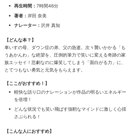
再生時間：
7時間46分
著者：
岸田 奈美
ナレーター：
沢井 真知
【どんな本？】
車いすの母、ダウン症の弟、父の急逝。次々襲いかかる「も
うあかんわ」な絶望を、圧倒的筆力で笑いに変える奇跡の家
族エッセイ！悲劇なのに爆笑してしまう「面白がる力」に、
とてつもない勇気と元気をもらえます。
【ここがおすすめ！】
軽快な語り口のナレーションが作品の明るいエネルギー
を倍増！
どんな状況でも笑い飛ばす強靭なマインドに激しく心揺
さぶられる！
【こんな人におすすめ】