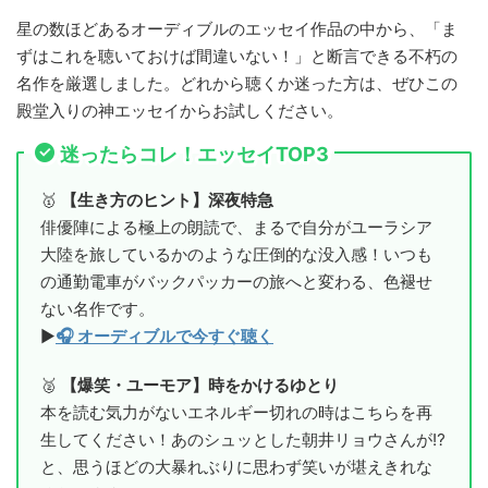
星の数ほどあるオーディブルのエッセイ作品の中から、「ま
ずはこれを聴いておけば間違いない！」と断言できる不朽の
名作を厳選しました。どれから聴くか迷った方は、ぜひこの
殿堂入りの神エッセイからお試しください。
迷ったらコレ！エッセイTOP3
🥇
【生き方のヒント】深夜特急
俳優陣による極上の朗読で、まるで自分がユーラシア
大陸を旅しているかのような圧倒的な没入感！いつも
の通勤電車がバックパッカーの旅へと変わる、色褪せ
ない名作です。
▶
🎧 オーディブルで今すぐ聴く
🥈
【爆笑・ユーモア】時をかけるゆとり
本を読む気力がないエネルギー切れの時はこちらを再
生してください！あのシュッとした朝井リョウさんが⁉
と、思うほどの大暴れぶりに思わず笑いが堪えきれな