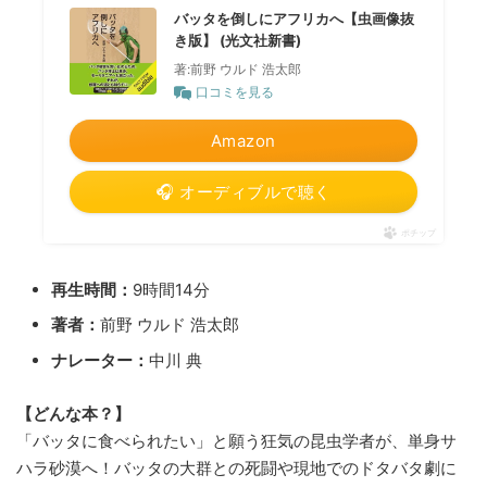
バッタを倒しにアフリカへ【虫画像抜
き版】 (光文社新書)
著:前野 ウルド 浩太郎
口コミを見る
Amazon
🎧 オーディブルで聴く
ポチップ
再生時間：
9時間14分
著者：
前野 ウルド 浩太郎
ナレーター：
中川 典
【どんな本？】
「バッタに食べられたい」と願う狂気の昆虫学者が、単身サ
ハラ砂漠へ！バッタの大群との死闘や現地でのドタバタ劇に