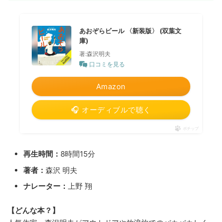
あおぞらビール 〈新装版〉 (双葉文
庫)
著:森沢明夫
口コミを見る
Amazon
🎧 オーディブルで聴く
ポチップ
再生時間：
8時間15分
著者：
森沢 明夫
ナレーター：
上野 翔
【どんな本？】