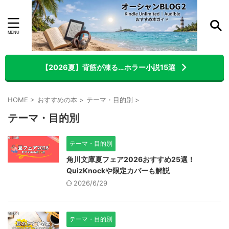
【2026夏】背筋が凍る…ホラー小説15選
HOME
>
おすすめの本
>
テーマ・目的別
>
テーマ・目的別
テーマ・目的別
角川文庫夏フェア2026おすすめ25選！
QuizKnockや限定カバーも解説
2026/6/29
テーマ・目的別