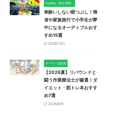
Audible（聴き放題）
車酔いしない暇つぶし！帰
省や家族旅行で小学生が夢
中になるオーディブルおす
すめ15選
2026/7/21
テーマ・目的別
【2026夏】リバウンドと
闘う作業療法士が厳選！ダ
イエット・筋トレ本おすす
め7選
2026/6/9