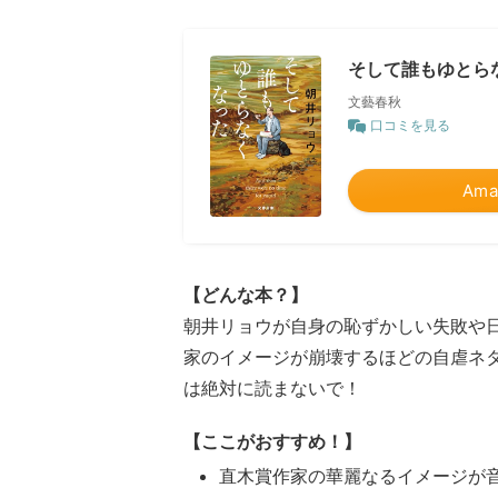
そして誰もゆとらな
文藝春秋
口コミを見る
Ama
【どんな本？】
朝井リョウが自身の恥ずかしい失敗や
家のイメージが崩壊するほどの自虐ネ
は絶対に読まないで！
【ここがおすすめ！】
直木賞作家の華麗なるイメージが