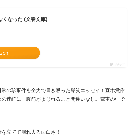
くなった (文春文庫)
zon
ポチップ
日常の珍事件を全力で書き殴った爆笑エッセイ！直木賞作
タの連続に、腹筋がよじれること間違いなし。電車の中で
音を立てて崩れ去る面白さ！