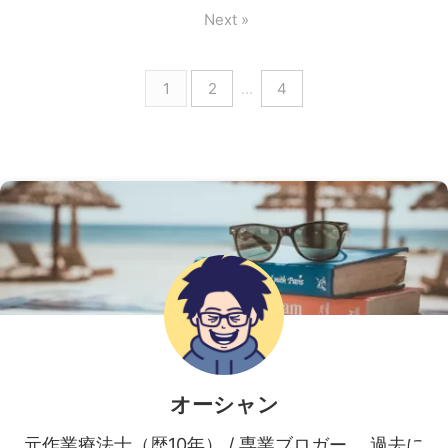
Next »
1
2
…
4
オーシャン
元作業療法士（歴10年） / 専業ブロガー。 過去に