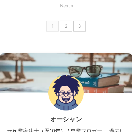
Next »
1
2
3
オーシャン
元作業療法士（歴10年） / 専業ブロガー。 過去に