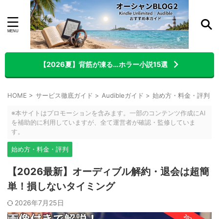
【2026夏】背筋が凍る…ホラー小説15選
HOME
>
サービス徹底ガイド
>
Audibleガイド
>
始め方・料金・評判
>
※本サイトはプロモーションを含みます。一部のコンテンツ作成にAI
を補助的に利用していますが、全て運営者が確認・監修していま
す。
始め方・料金・評判
【2026最新】オーディブル解約・退会は超簡
単！損しないタイミング
2026年7月25日