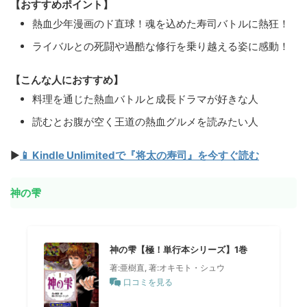
【おすすめポイント】
熱血少年漫画のド直球！魂を込めた寿司バトルに熱狂！
ライバルとの死闘や過酷な修行を乗り越える姿に感動！
【こんな人におすすめ】
料理を通じた熱血バトルと成長ドラマが好きな人
読むとお腹が空く王道の熱血グルメを読みたい人
▶
📱 Kindle Unlimitedで『将太の寿司』を今すぐ読む
神の雫
神の雫【極！単行本シリーズ】1巻
著:亜樹直, 著:オキモト・シュウ
口コミを見る