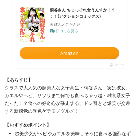
桐谷さん ちょっそれ食うんすか！？
： 1 (アクションコミックス)
著:ぽんとごたんだ
口コミを見る
Amazon
ポチップ
【あらすじ】
クラスで大人気の超美人な女子高生・桐谷さん。実は彼女、
カエルやヘビ、サソリまで何でも食べちゃう超・雑食系女子
だった！？食への好奇心が暴走する、ドン引きと爆笑が交差
する新感覚の異色ゲテモノグルメ！
【おすすめポイント】
超美少女がヘビやカエルを美味しそうに食べる強烈なギ