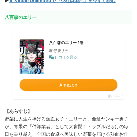
▶
📱 Kindle Unlimitedで『茶柱倶楽部』を今すぐ読む
八百森のエリー
八百森のエリー 1巻
著:仔鹿リナ
口コミを見る
Amazon
ポチップ
【あらすじ】
野菜に人生を捧げる熱血女子・エリーと、金髪ヤンキー男子
が、青果の「仲卸業者」として大奮闘！トラブルだらけの毎
日を乗り越え、全国の食卓へ美味しい野菜を届ける熱血お仕