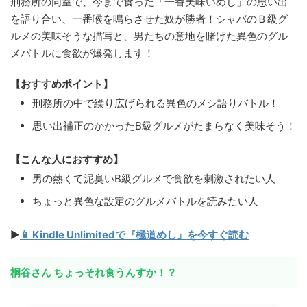
刑務所の同室で、今まで食った「一番美味いめし」の思い出
を語り合い、一番喉を鳴らさせた奴が勝者！シャバのＢ級グ
ルメの美味そうな描写と、男たちの意地を賭けた異色のグル
メバトルに食欲が爆発します！
【おすすめポイント】
刑務所の中で繰り広げられる異色のメシ語りバトル！
思い出補正のかかったB級グルメがたまらなく美味そう！
【こんな人におすすめ】
男の熱くて泥臭いB級グルメで食欲を刺激されたい人
ちょっと異色な設定のグルメバトルを読みたい人
▶
📱 Kindle Unlimitedで『極道めし』を今すぐ読む
桐谷さん ちょっそれ食うんすか！？