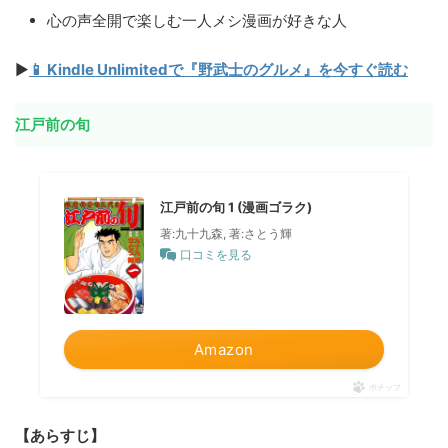
心の声全開で楽しむ一人メシ漫画が好きな人
▶
📱 Kindle Unlimitedで『野武士のグルメ』を今すぐ読む
江戸前の旬
江戸前の旬 1 (漫画ゴラク)
著:九十九森, 著:さとう輝
口コミを見る
Amazon
ポチップ
【あらすじ】