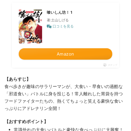
喰いしん坊！ 1
著:土山しげる
口コミを見る
Amazon
ポチップ
【あらすじ】
食べ歩きが趣味のサラリーマンが、大食い・早食いの過酷な
「邪道食い」バトルに身を投じる！常人離れした胃袋を持つ
フードファイターたちの、熱くてちょっと笑える豪快な食い
っぷりにアドレナリン全開！
【おすすめポイント】
常識外れの大食いバトルと豪快な食べっぷりに大興奮！