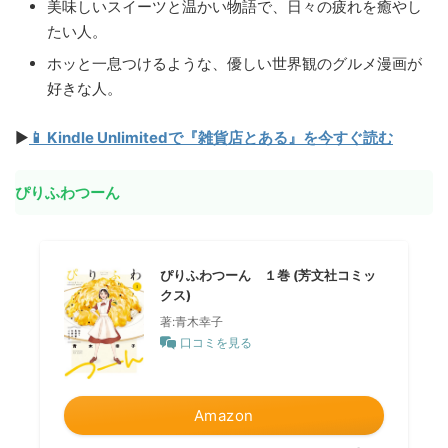
美味しいスイーツと温かい物語で、日々の疲れを癒やし
たい人。
ホッと一息つけるような、優しい世界観のグルメ漫画が
好きな人。
▶
📱 Kindle Unlimitedで『雑貨店とある』を今すぐ読む
ぴりふわつーん
ぴりふわつーん １巻 (芳文社コミッ
クス)
著:青木幸子
口コミを見る
Amazon