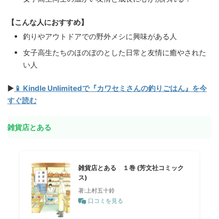
【こんな人におすすめ】
釣りやアウトドアでの野外メシに興味がある人
女子高生たちのほのぼのとした日常と友情に癒やされた
い人
▶
📱 Kindle Unlimitedで『カワセミさんの釣りごはん』を今
すぐ読む
雑貨店とある
雑貨店とある １巻 (芳文社コミック
ス)
著:上村五十鈴
口コミを見る