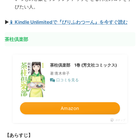
びたい人。
▶
📱 Kindle Unlimitedで『ぴりふわつーん』を今すぐ読む
茶柱倶楽部
茶柱倶楽部 1巻 (芳文社コミックス)
著:青木幸子
口コミを見る
Amazon
ポチップ
【あらすじ】