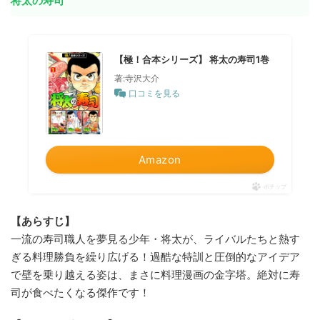
将太の寿司
【極！合本シリーズ】 将太の寿司1巻
著:寺沢大介
口コミを見る
Amazon
ポチップ
【あらすじ】
一流の寿司職人を夢見る少年・将太が、ライバルたちと熱す
ぎる料理勝負を繰り広げる！過酷な特訓と圧倒的なアイデア
で壁を乗り越える姿は、まさに料理漫画の金字塔。絶対に寿
司が食べたくなる傑作です！