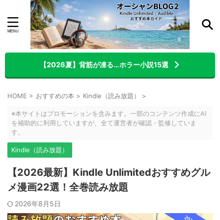
【2026夏】背筋が凍る…ホラー小説15選
HOME
>
おすすめの本
>
Kindle（読み放題）
>
※本サイトはプロモーションを含みます。一部のコンテンツ作成にAI
を補助的に利用していますが、全て運営者が確認・監修していま
す。
Kindle（読み放題）
【2026最新】Kindle Unlimitedおすすめグル
メ漫画22選！全巻読み放題
2026年8月5日