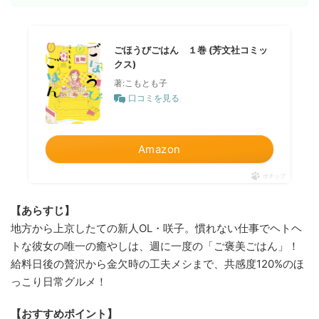
ごほうびごはん １巻 (芳文社コミッ
クス)
著:こもとも子
口コミを見る
Amazon
ポチップ
【あらすじ】
地方から上京したての新人OL・咲子。慣れない仕事でヘトヘ
トな彼女の唯一の癒やしは、週に一度の「ご褒美ごはん」！
給料日後の贅沢から金欠時の工夫メシまで、共感度120%のほ
っこり日常グルメ！
【おすすめポイント】