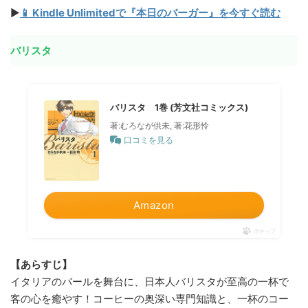
▶
📱 Kindle Unlimitedで『本日のバーガー』を今すぐ読む
バリスタ
バリスタ 1巻 (芳文社コミックス)
著:むろなが供未, 著:花形怜
口コミを見る
Amazon
ポチップ
【あらすじ】
イタリアのバールを舞台に、日本人バリスタが至高の一杯で
客の心を癒やす！コーヒーの奥深い専門知識と、一杯のコー