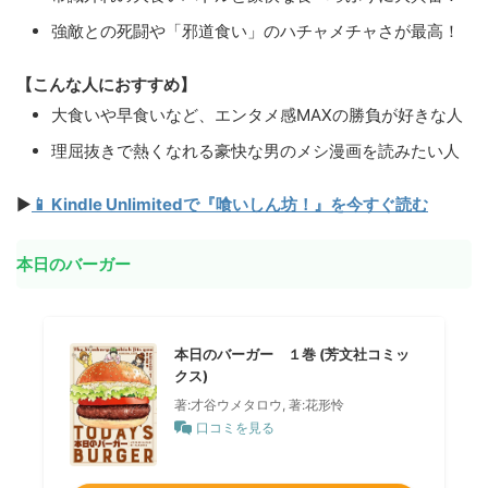
強敵との死闘や「邪道食い」のハチャメチャさが最高！
【こんな人におすすめ】
大食いや早食いなど、エンタメ感MAXの勝負が好きな人
理屈抜きで熱くなれる豪快な男のメシ漫画を読みたい人
▶
📱 Kindle Unlimitedで『喰いしん坊！』を今すぐ読む
本日のバーガー
本日のバーガー １巻 (芳文社コミッ
クス)
著:才谷ウメタロウ, 著:花形怜
口コミを見る