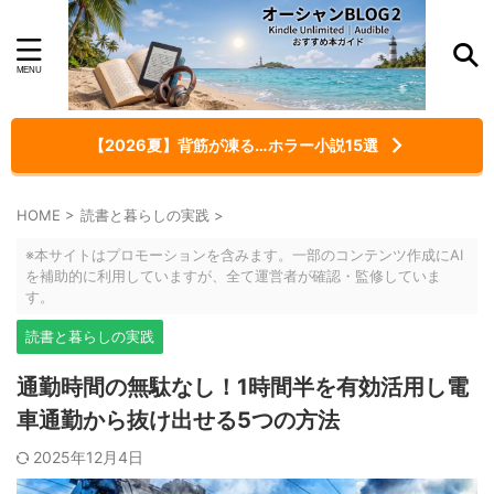
【2026夏】背筋が凍る…ホラー小説15選
HOME
>
読書と暮らしの実践
>
※本サイトはプロモーションを含みます。一部のコンテンツ作成にAI
を補助的に利用していますが、全て運営者が確認・監修していま
す。
読書と暮らしの実践
通勤時間の無駄なし！1時間半を有効活用し電
車通勤から抜け出せる5つの方法
2025年12月4日