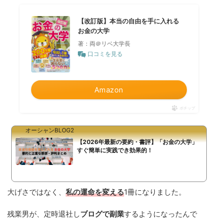
【改訂版】本当の自由を手に入れる
お金の大学
著：両＠リベ大学長
口コミを見る
Amazon
ポチップ
オーシャンBLOG2
【2026年最新の要約・書評】「お金の大学」
すぐ簡単に実践でき効果的！
大げさではなく、
私の運命を変える
1冊になりました。
残業男が、定時退社し
ブログで副業
するようになったんで