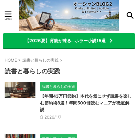
【2026夏】背筋が凍る…ホラー小説15選
HOME
>
読書と暮らしの実践
>
読書と暮らしの実践
読書と暮らしの実践
【年間43万円節約】本代を気にせず読書を楽し
む節約術8選！年間500冊読むマニアが徹底解
説
2026/1/7