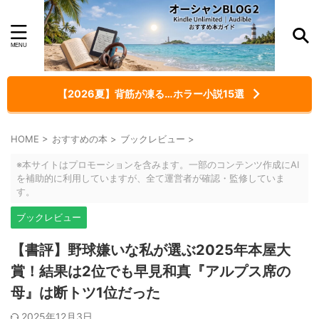
【2026夏】背筋が凍る…ホラー小説15選
HOME
>
おすすめの本
>
ブックレビュー
>
※本サイトはプロモーションを含みます。一部のコンテンツ作成にAI
を補助的に利用していますが、全て運営者が確認・監修していま
す。
ブックレビュー
【書評】野球嫌いな私が選ぶ2025年本屋大
賞！結果は2位でも早見和真『アルプス席の
母』は断トツ1位だった
2025年12月3日