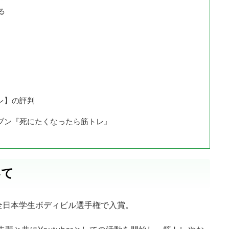
る
レ】の評判
ブン『死にたくなったら筋トレ』
いて
全日本学生ボディビル選手権で入賞。