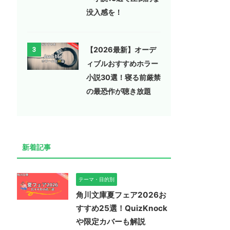
没入感を！
【2026最新】オーデ
3
ィブルおすすめホラー
小説30選！寝る前厳禁
の最恐作が聴き放題
新着記事
テーマ・目的別
角川文庫夏フェア2026お
すすめ25選！QuizKnock
や限定カバーも解説