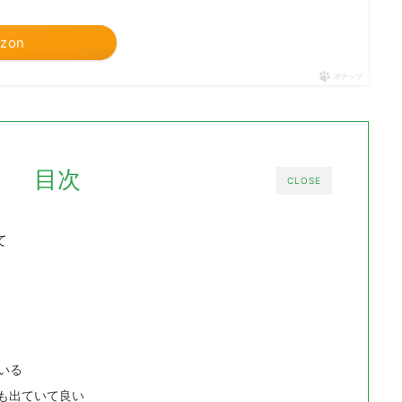
zon
ポチップ
目次
CLOSE
て
ている
も出ていて良い