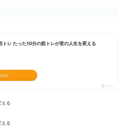
筋トレ たった10分の筋トレが君の人生を変える
zon
ポチップ
変える
変える