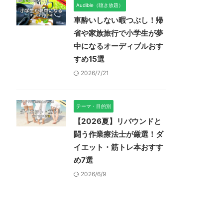
Audible（聴き放題）
車酔いしない暇つぶし！帰
省や家族旅行で小学生が夢
中になるオーディブルおす
すめ15選
2026/7/21
テーマ・目的別
【2026夏】リバウンドと
闘う作業療法士が厳選！ダ
イエット・筋トレ本おすす
め7選
2026/6/9