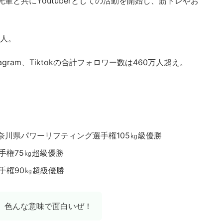
先輩と共にYoutuberとしての活動を開始し、筋トレやお
万人。
stagram、Tiktokの合計フォロワー数は460万人超え。
年の神奈川県パワーリフティング選手権105㎏級優勝
手権75㎏超級優勝
手権90㎏超級優勝
、色んな意味で面白いぜ！