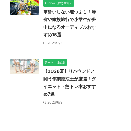
Audible（聴き放題）
車酔いしない暇つぶし！帰
省や家族旅行で小学生が夢
中になるオーディブルおす
すめ15選
2026/7/21
テーマ・目的別
【2026夏】リバウンドと
闘う作業療法士が厳選！ダ
イエット・筋トレ本おすす
め7選
2026/6/9