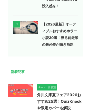
没入感を！
【2026最新】オーデ
3
ィブルおすすめホラー
小説30選！寝る前厳禁
の最恐作が聴き放題
新着記事
テーマ・目的別
角川文庫夏フェア2026お
すすめ25選！QuizKnock
や限定カバーも解説