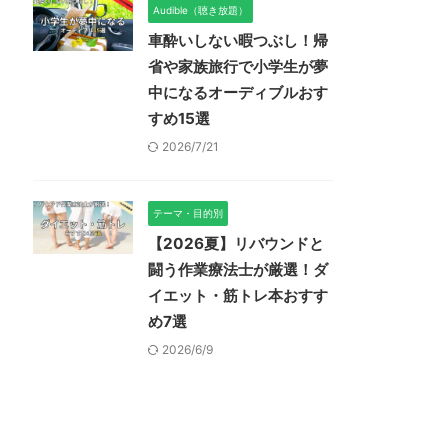
Audible（聴き放題）
車酔いしない暇つぶし！帰
省や家族旅行で小学生が夢
中になるオーディブルおす
すめ15選
2026/7/21
テーマ・目的別
【2026夏】リバウンドと
闘う作業療法士が厳選！ダ
イエット・筋トレ本おすす
め7選
2026/6/9